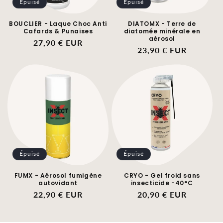
Épuisé
Épuisé
BOUCLIER - Laque Choc Anti
DIATOMX - Terre de
Cafards & Punaises
diatomée minérale en
aérosol
Prix
27,90 € EUR
Prix
23,90 € EUR
habituel
habituel
Épuisé
Épuisé
FUMX - Aérosol fumigène
CRYO - Gel froid sans
autovidant
insecticide -40°C
Prix
22,90 € EUR
Prix
20,90 € EUR
habituel
habituel