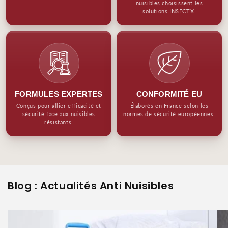
nuisibles choisissent les
solutions INSECTX.
FORMULES EXPERTES
CONFORMITÉ EU
Conçus pour allier efficacité et
Élaborés en France selon les
sécurité face aux nuisibles
normes de sécurité européennes.
résistants.
Blog : Actualités Anti Nuisibles